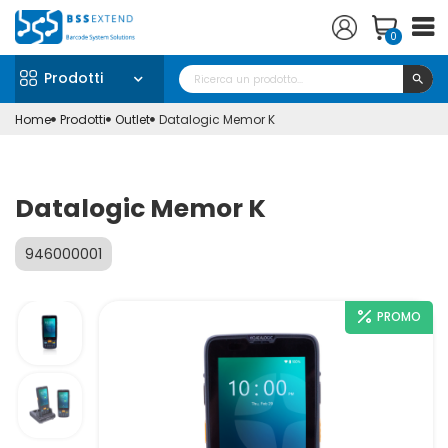
0
Prodotti
search
Home
Prodotti
Outlet
Datalogic Memor K
Datalogic Memor K
946000001
PROMO