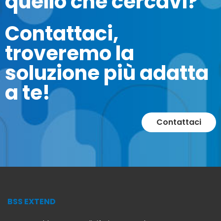
quello che cercavi?
Contattaci,
troveremo la
soluzione più adatta
a te!
Outlet
Etichette adesive removibili vellum
Contattaci
3,00 €
PROMO
BSS EXTEND