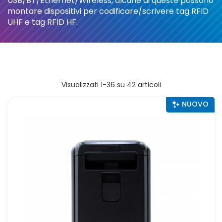
USB/BT/Ethernet/Wireless, alcune di queste possono
montare dispositivi per codificare/scrivere tag RFID
UHF e tag RFID HF.
Visualizzati 1-36 su 42 articoli
NUOVO