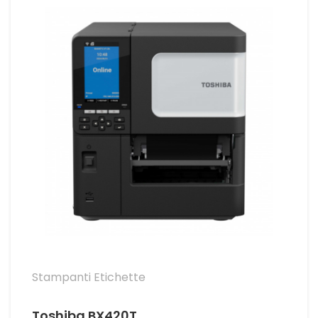
Stampanti Etichette
Toshiba BX420T