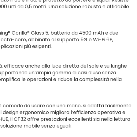
00 urti da 0,5 metri. Una soluzione robusta e affidabile
ning® Gorilla® Glass 5, batteria da 4500 mAh e due
octa-core, abbinato al supporto 5G e Wi-Fi 6E,
licazioni più esigenti.
à, efficace anche alla luce diretta del sole e su lunghe
o, supportando un’ampia gamma di casi d’uso senza
mplifica le operazioni e riduce la complessità nella
2 è comodo da usare con una mano, si adatta facilmente
Il design ergonomico migliora l’efficienza operativa e
UE, il CT32 offre prestazioni eccellenti sia nella lettura
soluzione mobile senza eguali.