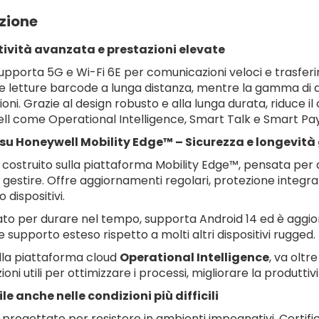
zione
ività avanzata e prestazioni elevate
supporta 5G e Wi-Fi 6E per comunicazioni veloci e trasfer
 letture barcode a lunga distanza, mentre la gamma di ac
ioni. Grazie al design robusto e alla lunga durata, riduce i
l come Operational Intelligence, Smart Talk e Smart Pay, 
su Honeywell Mobility Edge™ – Sicurezza e longevità
è costruito sulla piattaforma Mobility Edge™, pensata per 
a gestire. Offre aggiornamenti regolari, protezione integrat
 dispositivi.
to per durare nel tempo, supporta Android 14 ed è aggior
e supporto esteso rispetto a molti altri dispositivi rugged.
lla piattaforma cloud
Operational Intelligence
, va oltr
oni utili per ottimizzare i processi, migliorare la produttivit
le anche nelle condizioni più difficili
è progettato per resistere in ambienti impegnativi. Certific