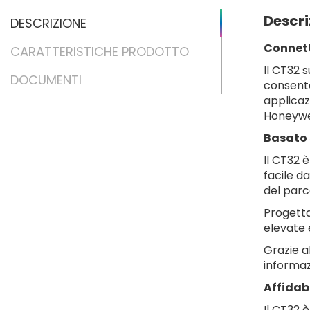
Descri
DESCRIZIONE
Connett
CARATTERISTICHE PRODOTTO
Il CT32 
DOCUMENTI
consente
applicaz
Honeywel
Basato 
Il CT32 
facile d
del parco
Progetta
elevate 
Grazie a
informazi
Affidabi
Il CT32 