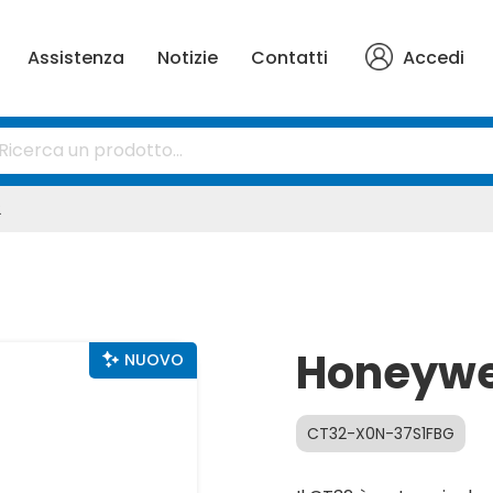
Assistenza
Notizie
Contatti
Accedi
2
Honeywe
NUOVO
CT32-X0N-37S1FBG