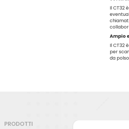
Il CT32 
eventual
chiamate
collabor
Ampio e
Il CT32 
per scan
da polso
PRODOTTI
NUOVO