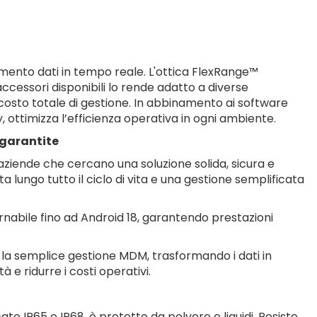
imento dati in tempo reale. L'ottica FlexRange™
cessori disponibili lo rende adatto a diverse
l costo totale di gestione. In abbinamento ai software
ottimizza l’efficienza operativa in ogni ambiente.
 garantite
aziende che cercano una soluzione solida, sicura e
a lungo tutto il ciclo di vita e una gestione semplificata
nabile fino ad Android 18, garantendo prestazioni
e la semplice gestione MDM, trasformando i dati in
à e ridurre i costi operativi.
ato IP65 e IP68, è protetto da polvere e liquidi. Resiste