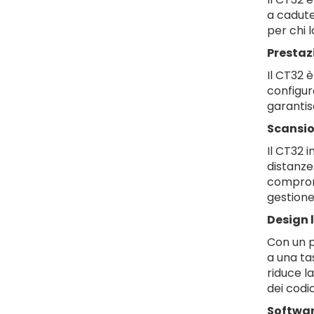
a cadute
per chi 
Prestaz
Il CT32 
configur
garantis
Scansio
Il CT32 i
distanze
comprome
gestione 
Design 
Con un p
a una ta
riduce la
dei codi
Softwar