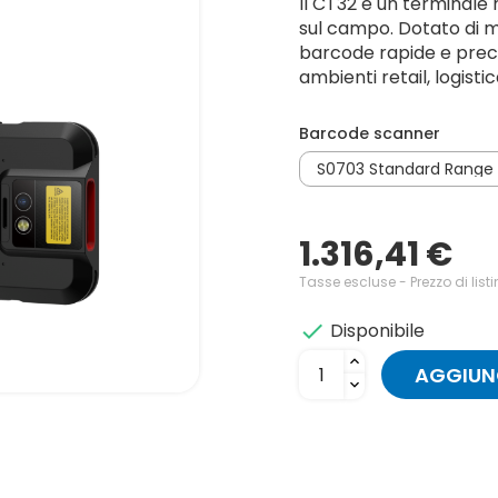
Il CT32 è un terminale 
sul campo. Dotato di m
barcode rapide e preci
ambienti retail, logist
Barcode scanner
1.316,41 €
Tasse escluse
- Prezzo di list
Disponibile

AGGIUNG