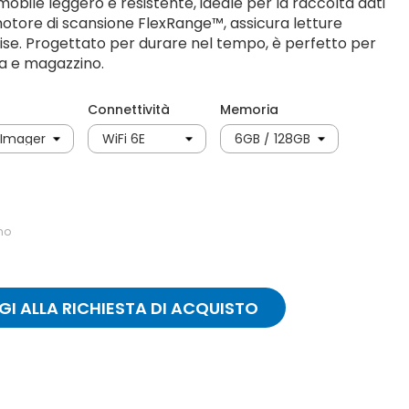
mobile leggero e resistente, ideale per la raccolta dati
otore di scansione FlexRange™, assicura letture
se. Progettato per durare nel tempo, è perfetto per
ica e magazzino.
Connettività
Memoria
ino
I ALLA RICHIESTA DI ACQUISTO