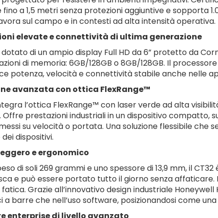
 fino a 1,5 metri senza protezioni aggiuntive e sopporta 1.0
lavora sul campo e in contesti ad alta intensità operativa.
ioni elevate e connettività di ultima generazione
è dotato di un ampio display Full HD da 6” protetto da Cor
azioni di memoria: 6GB/128GB o 8GB/128GB. Il processore 
ce potenza, velocità e connettività stabile anche nelle app
ne avanzata con ottica FlexRange™
ntegra l’ottica FlexRange™ con laser verde ad alta visibilit
. Offre prestazioni industriali in un dispositivo compatt
ssi su velocità o portata. Una soluzione flessibile che se
dei dispositivi.
leggero e ergonomico
eso di soli 269 grammi e uno spessore di 13,9 mm, il CT3
sca e può essere portato tutto il giorno senza affaticare. 
 fatica. Grazie all’innovativo design industriale Honeywell H
ci a barre che nell’uso software, posizionandosi come una 
e enterprise di livello avanzato