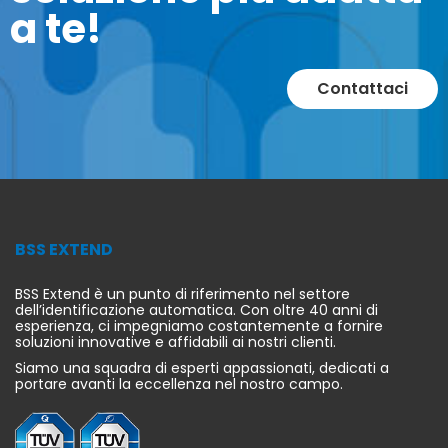
a te!
chette
Stampanti Eti
Honeywell P
Contattaci
3.184,30 €
FUORI PRODUZIONE
BSS EXTEND
BSS Extend è un punto di riferimento nel settore
dell’identificazione automatica. Con oltre 40 anni di
esperienza, ci impegniamo costantemente a fornire
soluzioni innovative e affidabili ai nostri clienti.
Siamo una squadra di esperti appassionati, dedicati a
portare avanti la eccellenza nel nostro campo.