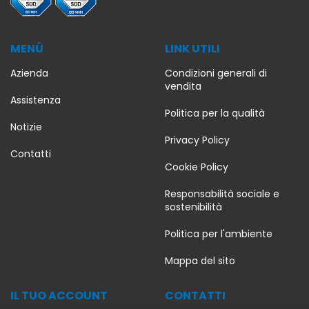
MENÙ
LINK UTILI
Azienda
Condizioni generali di
vendita
Assistenza
Politica per la qualità
Notizie
Privacy Policy
chette
Stampanti Eti
Contatti
Cookie Policy
X4IE
Intermec P
Responsabilità sociale e
sostenibilità
599,34 €
Politica per l'ambiente
Mappa del sito
IL TUO ACCOUNT
CONTATTI