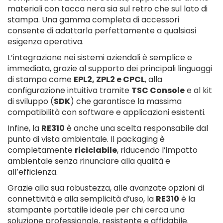
materiali con tacca nera sia sul retro che sul lato di
stampa. Una gamma completa di accessori
consente di adattarla perfettamente a qualsiasi
esigenza operativa.
L’integrazione nei sistemi aziendali è semplice e
immediata, grazie al supporto dei principali linguaggi
di stampa come
EPL2, ZPL2 e CPCL
, alla
configurazione intuitiva tramite
TSC Console
e al kit
di sviluppo (
SDK
) che garantisce la massima
compatibilità con software e applicazioni esistenti.
Infine, la
RE310
è anche una scelta responsabile dal
punto di vista ambientale. Il packaging è
completamente
riciclabile
, riducendo l’impatto
ambientale senza rinunciare alla qualità e
all’efficienza.
Grazie alla sua robustezza, alle avanzate opzioni di
connettività e alla semplicità d’uso, la
RE310
è la
stampante portatile ideale per chi cerca una
soluzione professionale, resistente e affidabile.