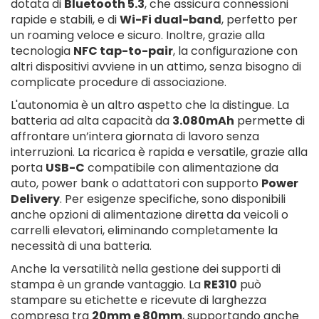
dotata di
Bluetooth 5.3
, che assicura connessioni
rapide e stabili, e di
Wi-Fi dual-band
, perfetto per
un roaming veloce e sicuro. Inoltre, grazie alla
tecnologia
NFC tap-to-pair
, la configurazione con
altri dispositivi avviene in un attimo, senza bisogno di
complicate procedure di associazione.
L'autonomia è un altro aspetto che la distingue. La
batteria ad alta capacità da
3.080mAh
permette di
affrontare un’intera giornata di lavoro senza
interruzioni. La ricarica è rapida e versatile, grazie alla
porta
USB-C
compatibile con alimentazione da
auto, power bank o adattatori con supporto
Power
Delivery
. Per esigenze specifiche, sono disponibili
anche opzioni di alimentazione diretta da veicoli o
carrelli elevatori, eliminando completamente la
necessità di una batteria.
Anche la versatilità nella gestione dei supporti di
stampa è un grande vantaggio. La
RE310
può
stampare su etichette e ricevute di larghezza
compresa tra
20mm e 80mm
, supportando anche